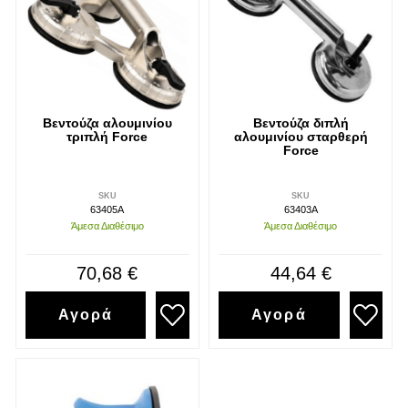
Βεντούζα αλουμινίου
Βεντούζα διπλή
τριπλή Force
αλουμινίου σταρθερή
Force
SKU
SKU
63405A
63403A
Άμεσα Διαθέσιμο
Άμεσα Διαθέσιμο
70,68 €
44,64 €
Αγορά
Αγορά