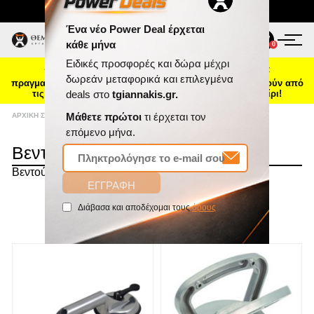
Τηλ. Παραγγελίες:
2103469100
ΠΡΟΪΌΝΤΑ
0
0
☀️ Καλοκαιρινή ενημέρωση: Οι παραγγελίες που θα
ΠΡΟΣΦΟΡΈΣ
πραγματοποιηθούν από 7 έως 16 Αυγούστου θα αποσταλούν από
τις 17 Αυγούστου, λόγω θερινής άδειας. Καλό καλοκαίρι!
ΝΈΕΣ ΑΦΊΞΕΙΣ
ΑΡΧΙΚΉ ΣΕΛΊΔΑ
/
ΕΡΓΑΛΕΊΑ ΧΕΙΡΌΣ
/
ΒΕΝΤΟΎΖΕΣ
Βεντούζες
ΕΠΙΚΟΙΝΩΝΊΑ
Βεντούζες
ΝΈΑ & ΆΡΘΡΑ
ΤΑΞΙΝΌΜΗΣΗ
Ένα νέο Power Deal έρχεται
κάθε μήνα
ΕΜΦΆΝΙΣΗ
ΑΝΆ ΣΕΛΊΔΑ
Ειδικές προσφορές και δώρα μέχρι
δωρεάν μεταφορικά και επιλεγμένα
deals στο
tgiannakis.gr.
Μάθετε πρώτοι
τι έρχεται τον
επόμενο μήνα.