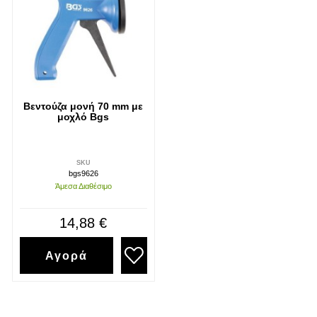
Βεντούζα μονή 70 mm με
μοχλό Bgs
SKU
bgs9626
Άμεσα Διαθέσιμο
14,88 €
Αγορά