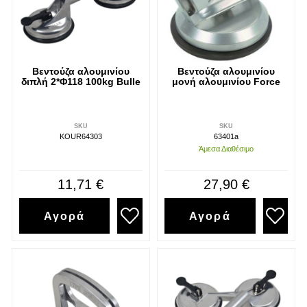
Διάβασα και αποδέχομαι τους
όρους
Βεντούζα αλουμινίου
Βεντούζα αλουμινίου
διπλή 2*Φ118 100kg Bulle
μονή αλουμινίου Force
SKU
SKU
KOUR64303
63401a
Άμεσα Διαθέσιμο
11,71 €
27,90 €
Αγορά
Αγορά