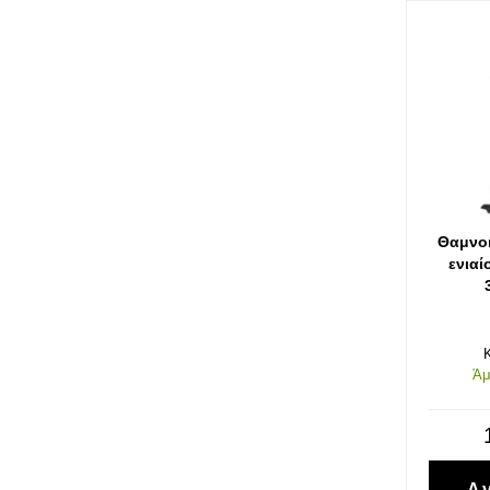
Σκάλες-Καρότσια-Παλετοφόρα
Εργαλεία Ανύψωσης
Θαμνοκ
ενιαί
Άμ
Α