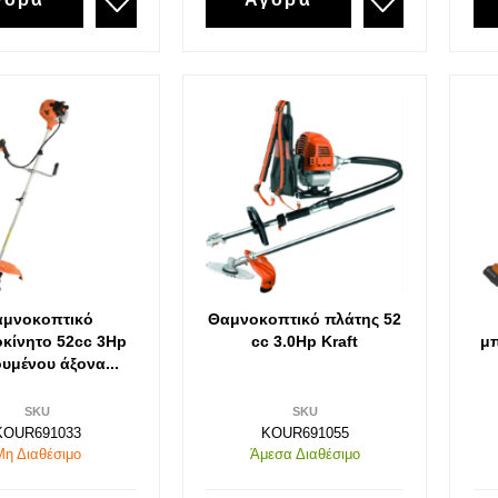
Ταφ
Ζγρόμπιες
Ταφ καρυδάκια πλαστική λαβή
Πόντες
Ταφ καρυδάκια σταθερά-σπαστά
Σκαρπέλα
Σφυκτήρες-Δεματικά
Γκαζοτανάλιες-
Σφυκτήρες
Δεματικά
Σωληνοκόφτες
Νταβίδια-Σφυκτήρες Μαραγκών
μνοκοπτικό
Θαμνοκοπτικό πλάτης 52
οκίνητο 52cc 3Hp
cc 3.0Hp Kraft
μπ
ουμένου άξονα...
SKU
SKU
KOUR691033
KOUR691055
Μη Διαθέσιμο
Άμεσα Διαθέσιμο