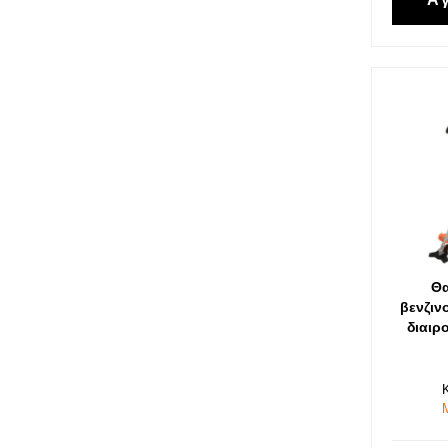
Θα
βενζιν
διαιρ