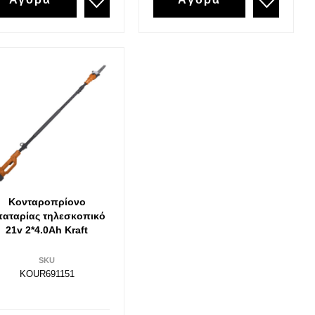
Εργαλεία 1000volt Vde
Κατσαβίδια Vde 1000v
Πένσες 1000v VDE
Μυτοτσίμπιδα 1000v VDE
Σκύλες
Κόφτες Καλωδίων 1000v VDE
Απογυμνωτές 1000v VDE
Πολυεργαλεία 1000v VDE
Πλαγιοκόφτες 1000v VDE
Κλειδί πίνακα /ντουλάπας
Κονταροπρίονο
αταρίας τηλεσκοπικό
Γκαζοτανάλια 1000v
21v 2*4.0Ah Kraft
SKU
KOUR691151