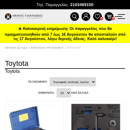
Τηλ. Παραγγελίες:
2103469100
ΠΡΟΪΌΝΤΑ
0
0
☀️ Καλοκαιρινή ενημέρωση: Οι παραγγελίες που θα
ΠΡΟΣΦΟΡΈΣ
πραγματοποιηθούν από 7 έως 16 Αυγούστου θα αποσταλούν από
Ένα νέο Power Deal έρχεται
τις 17 Αυγούστου, λόγω θερινής άδειας. Καλό καλοκαίρι!
ΝΈΕΣ ΑΦΊΞΕΙΣ
κάθε μήνα
ΑΡΧΙΚΉ ΣΕΛΊΔΑ
/
ΕΡΓΑΛΕΊΑ ΧΡΟΝΙΣΜΟΎ
/
TOYTOTA
Ειδικές προσφορές και δώρα μέχρι
δωρεάν μεταφορικά και επιλεγμένα
Toytota
ΕΠΙΚΟΙΝΩΝΊΑ
deals στο
tgiannakis.gr.
Toytota
Μάθετε πρώτοι
τι έρχεται τον
ΝΈΑ & ΆΡΘΡΑ
επόμενο μήνα.
ΤΑΞΙΝΌΜΗΣΗ
ΕΜΦΆΝΙΣΗ
ΑΝΆ ΣΕΛΊΔΑ
Διάβασα και αποδέχομαι τους
όρους