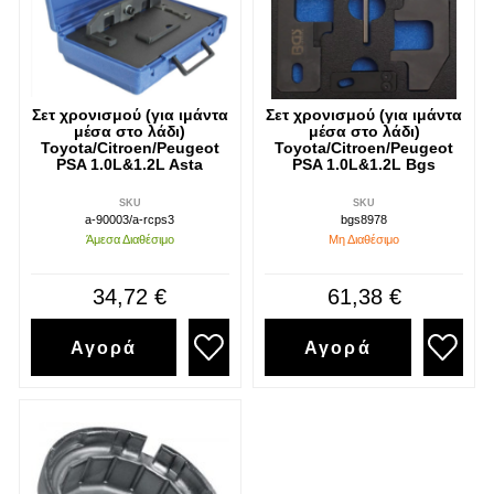
Σετ χρονισμού (για ιμάντα
Σετ χρονισμού (για ιμάντα
μέσα στο λάδι)
μέσα στο λάδι)
Toyota/Citroen/Peugeot
Toyota/Citroen/Peugeot
PSA 1.0L&1.2L Asta
PSA 1.0L&1.2L Bgs
SKU
SKU
a-90003/a-rcps3
bgs8978
Άμεσα Διαθέσιμο
Μη Διαθέσιμο
34,72 €
61,38 €
Αγορά
Αγορά