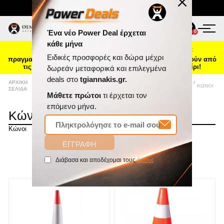
Τηλ. Παραγγελίες:
2103469100
ΠΡΟΪΌΝΤΑ
0
0
☀️ Καλοκαιρινή ενημέρωση: Οι παραγγελίες που θα
ΠΡΟΣΦΟΡΈΣ
πραγματοποιηθούν από 7 έως 16 Αυγούστου θα αποσταλούν από
τις 17 Αυγούστου, λόγω θερινής άδειας. Καλό καλοκαίρι!
ΝΈΕΣ ΑΦΊΞΕΙΣ
ΑΡΧΙΚΉ
/
ΠΡΟΣΤΑΣΊΑ ΑΥΤΟΚΙΝΉΤΟΥ-ΕΊΔΗ
/
ΕΊΔΗ
/
ΚΏΝΟΙ
ΣΕΛΊΔΑ
ΠΆΡΚΙΝΓΚ
ΠΆΡΚΙΝΓΚ
ΕΠΙΚΟΙΝΩΝΊΑ
Κώνοι
Κώνοι
ΝΈΑ & ΆΡΘΡΑ
Ένα νέο Power Deal έρχεται
ΤΑΞΙΝΌΜΗΣΗ
κάθε μήνα
ΕΜΦΆΝΙΣΗ
ΑΝΆ ΣΕΛΊΔΑ
Ειδικές προσφορές και δώρα μέχρι
δωρεάν μεταφορικά και επιλεγμένα
deals στο
tgiannakis.gr.
Μάθετε πρώτοι
τι έρχεται τον
επόμενο μήνα.