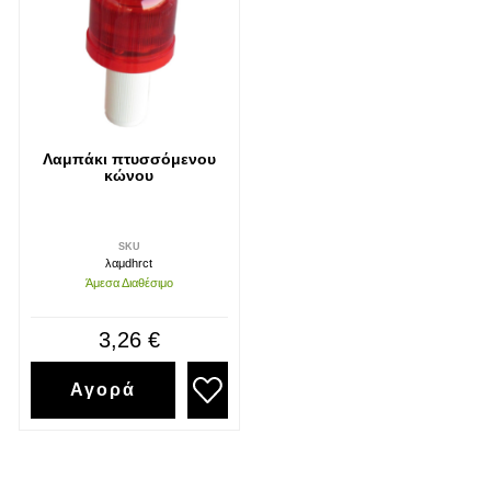
Λαμπάκι πτυσσόμενου
κώνου
SKU
λαμdhrct
Άμεσα Διαθέσιμο
3,26 €
Αγορά