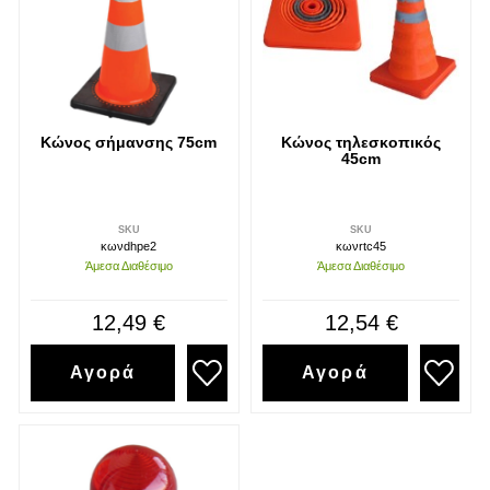
Κώνος σήμανσης 75cm
Κώνος τηλεσκοπικός
45cm
SKU
SKU
κωνdhpe2
κωνrtc45
Άμεσα Διαθέσιμο
Άμεσα Διαθέσιμο
12,49 €
12,54 €
Αγορά
Αγορά