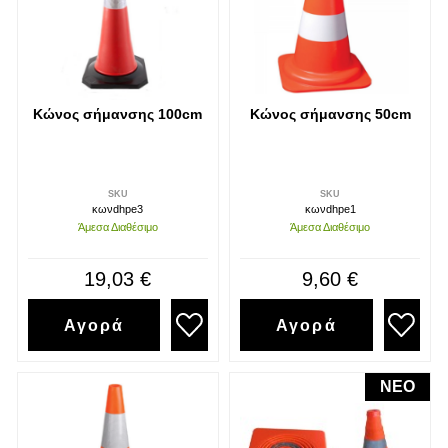
Διάβασα και αποδέχομαι τους
όρους
Κώνος σήμανσης 100cm
Κώνος σήμανσης 50cm
SKU
SKU
κωνdhpe3
κωνdhpe1
Άμεσα Διαθέσιμο
Άμεσα Διαθέσιμο
19,03 €
9,60 €
Αγορά
Αγορά
NEO