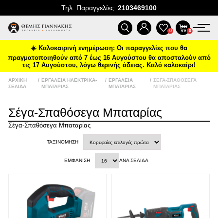
Τηλ. Παραγγελίες:
2103469100
Ένα νέο Power Deal έρχεται
κάθε μήνα
ΠΡΟΪΌΝΤΑ
0
0
Ειδικές προσφορές και δώρα μέχρι
δωρεάν μεταφορικά και επιλεγμένα
☀️ Καλοκαιρινή ενημέρωση: Οι παραγγελίες που θα
ΠΡΟΣΦΟΡΈΣ
deals στο
tgiannakis.gr.
πραγματοποιηθούν από 7 έως 16 Αυγούστου θα αποσταλούν από
τις 17 Αυγούστου, λόγω θερινής άδειας. Καλό καλοκαίρι!
Μάθετε πρώτοι
τι έρχεται τον
ΝΈΕΣ ΑΦΊΞΕΙΣ
επόμενο μήνα.
ΑΡΧΙΚΉ
/
ΕΡΓΑΛΕΊΑ ΗΛΕΚΤΡΙΚΆ-
/
ΕΡΓΑΛΕΊΑ
/
ΣΈΓΑ-ΣΠΑΘΌΣΕΓΑ
ΣΕΛΊΔΑ
ΜΠΑΤΑΡΊΑΣ
ΜΠΑΤΑΡΊΑΣ
ΜΠΑΤΑΡΊΑΣ
ΕΠΙΚΟΙΝΩΝΊΑ
Σέγα-Σπαθόσεγα Μπαταρίας
Σέγα-Σπαθόσεγα Μπαταρίας
ΝΈΑ & ΆΡΘΡΑ
Διάβασα και αποδέχομαι τους
όρους
ΤΑΞΙΝΌΜΗΣΗ
ΕΜΦΆΝΙΣΗ
ΑΝΆ ΣΕΛΊΔΑ