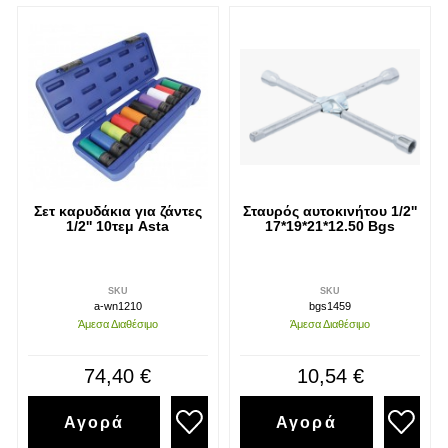
Σετ καρυδάκια για ζάντες
Σταυρός αυτοκινήτου 1/2''
1/2'' 10τεμ Asta
17*19*21*12.50 Bgs
SKU
SKU
a-wn1210
bgs1459
Άμεσα Διαθέσιμο
Άμεσα Διαθέσιμο
74,40 €
10,54 €
Αγορά
Αγορά