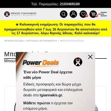
Τηλ. Παραγγελίες:
2103469100
ΠΡΟΪΌΝΤΑ
0
0
☀️ Καλοκαιρινή ενημέρωση: Οι παραγγελίες που θα
ΠΡΟΣΦΟΡΈΣ
πραγματοποιηθούν από 7 έως 16 Αυγούστου θα αποσταλούν από
τις 17 Αυγούστου, λόγω θερινής άδειας. Καλό καλοκαίρι!
ΝΈΕΣ ΑΦΊΞΕΙΣ
ΑΡΧΙΚΉ ΣΕΛΊΔΑ
/
ΕΡΓΑΛΕΊΑ ΑΥΤΟΚΙΝΉΤΟΥ
/
ΜΠΟΥΛΟΝΌΚΛΕΙΔΑ
Μπουλονόκλειδα
ΕΠΙΚΟΙΝΩΝΊΑ
Μπουλονόκλειδα
ΝΈΑ & ΆΡΘΡΑ
ΤΑΞΙΝΌΜΗΣΗ
Ένα νέο Power Deal έρχεται
κάθε μήνα
ΕΜΦΆΝΙΣΗ
ΑΝΆ ΣΕΛΊΔΑ
Ειδικές προσφορές και δώρα μέχρι
δωρεάν μεταφορικά και επιλεγμένα
deals στο
tgiannakis.gr.
Μάθετε πρώτοι
τι έρχεται τον
επόμενο μήνα.