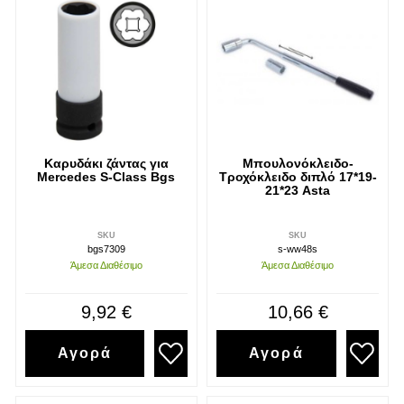
Καρυδάκι ζάντας για
Μπουλονόκλειδο-
Mercedes S-Class Bgs
Τροχόκλειδο διπλό 17*19-
21*23 Asta
SKU
SKU
bgs7309
s-ww48s
Άμεσα Διαθέσιμο
Άμεσα Διαθέσιμο
9,92 €
10,66 €
Αγορά
Αγορά