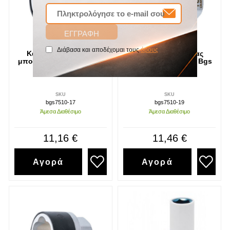
Διάβασα και αποδέχομαι τους
όρους
Καρυδάκι εξωλκέας
Καρυδάκι εξωλκέας
μπουλονιών 17 mm Bgs
μπουλονιών 19 mm Bgs
SKU
SKU
bgs7510-17
bgs7510-19
Άμεσα Διαθέσιμο
Άμεσα Διαθέσιμο
11,16 €
11,46 €
Αγορά
Αγορά