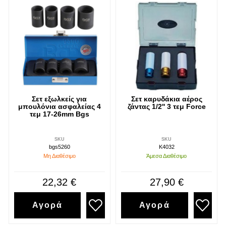
Σετ εξωλκείς για
Σετ καρυδάκια αέρος
μπουλόνια ασφαλείας 4
ζάντας 1/2'' 3 τεμ Force
τεμ 17-26mm Bgs
SKU
SKU
bgs5260
K4032
Μη Διαθέσιμο
Άμεσα Διαθέσιμο
22,32 €
27,90 €
Αγορά
Αγορά