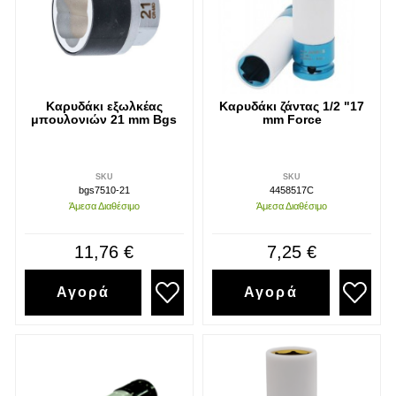
Καρυδάκι εξωλκέας
Καρυδάκι ζάντας 1/2 "17
μπουλονιών 21 mm Bgs
mm Force
SKU
SKU
bgs7510-21
4458517C
Άμεσα Διαθέσιμο
Άμεσα Διαθέσιμο
11,76 €
7,25 €
Αγορά
Αγορά