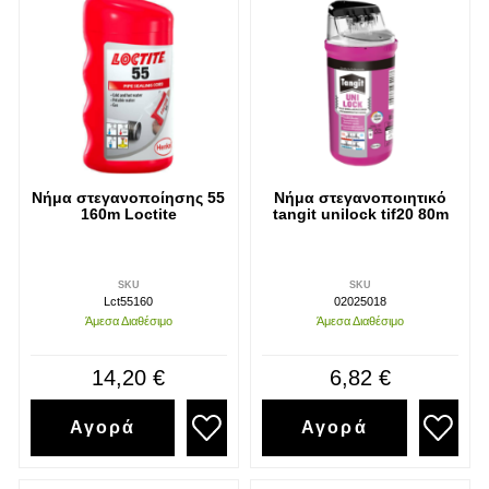
Νήμα στεγανοποίησης 55
Νήμα στεγανοποιητικό
160m Loctite
tangit unilock tif20 80m
SKU
SKU
Lct55160
02025018
Άμεσα Διαθέσιμο
Άμεσα Διαθέσιμο
14,20 €
6,82 €
Αγορά
Αγορά