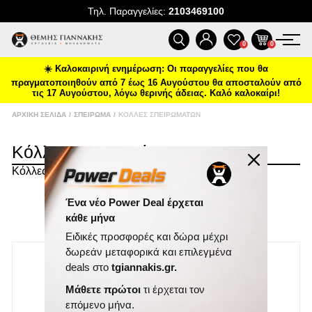
Τηλ. Παραγγελίες:
2103469100
ΠΡΟΪΌΝΤΑ
0
0
☀️ Καλοκαιρινή ενημέρωση: Οι παραγγελίες που θα
ΠΡΟΣΦΟΡΈΣ
πραγματοποιηθούν από 7 έως 16 Αυγούστου θα αποσταλούν από
τις 17 Αυγούστου, λόγω θερινής άδειας. Καλό καλοκαίρι!
ΝΈΕΣ ΑΦΊΞΕΙΣ
ΑΡΧΙΚΉ ΣΕΛΊΔΑ
/
ΣΠΕΊΡΩΜΑ
/
ΚΌΛΛΕΣ ΣΠΕΙΡΩΜΆΤΩΝ
Κόλλες Σπειρωμάτων
ΕΠΙΚΟΙΝΩΝΊΑ
Κόλλες Σπειρωμάτων
ΝΈΑ & ΆΡΘΡΑ
ΤΑΞΙΝΌΜΗΣΗ
Ένα νέο Power Deal έρχεται
κάθε μήνα
ΕΜΦΆΝΙΣΗ
ΑΝΆ ΣΕΛΊΔΑ
Ειδικές προσφορές και δώρα μέχρι
NEO
δωρεάν μεταφορικά και επιλεγμένα
deals στο
tgiannakis.gr.
Μάθετε πρώτοι
τι έρχεται τον
επόμενο μήνα.