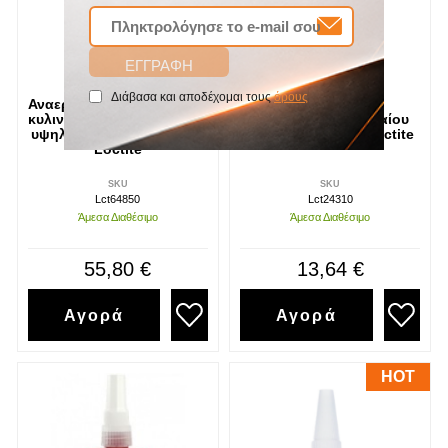
Διάβασα και αποδέχομαι τους
όρους
Αναεροβικό συγκρατητικό
Ασφαλιστικό
κυλινδρικών εξαρτημάτων
σπειρωμάτων μεσαίου
υψηλού βαθμού 648 50ml
βαθμού 243 10ml Loctite
Loctite
SKU
SKU
Lct64850
Lct24310
Άμεσα Διαθέσιμο
Άμεσα Διαθέσιμο
55,80 €
13,64 €
Αγορά
Αγορά
HOT