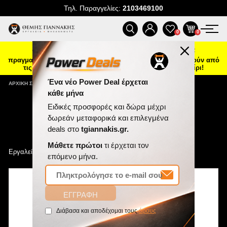
Τηλ. Παραγγελίες:
2103469100
ΠΡΟΪΌΝΤΑ
0
0
☀️ Καλοκαιρινή ενημέρωση: Οι παραγγελίες που θα
ΠΡΟΣΦΟΡΈΣ
πραγματοποιηθούν από 7 έως 16 Αυγούστου θα αποσταλούν από
τις 17 Αυγούστου, λόγω θερινής άδειας. Καλό καλοκαίρι!
ΝΈΕΣ ΑΦΊΞΕΙΣ
ΑΡΧΙΚΉ ΣΕΛΊΔΑ
/
ΕΡΓΑΛΕΊΑ ΑΈΡΑ
ΕΠΙΚΟΙΝΩΝΊΑ
Εργαλεία Αέρα
ΝΈΑ & ΆΡΘΡΑ
Ένα νέο Power Deal έρχεται
Εργαλεία Αέρα
κάθε μήνα
Ειδικές προσφορές και δώρα μέχρι
δωρεάν μεταφορικά και επιλεγμένα
deals στο
tgiannakis.gr.
Μάθετε πρώτοι
τι έρχεται τον
επόμενο μήνα.