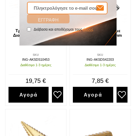
Διάβασα και αποδέχομαι τους
όρους
Τρυπάνι Κωνικό με
Τρυπάνι Κωνικό με
Διαβάθμιση 10-45 mm
Διαβάθμιση 4-22 mm
INGCO
INGCO
SKU
SKU
ING-AKSDS10453
ING-AKSDS42203
Διαθέσιμο 1-3 ημέρες
Διαθέσιμο 1-3 ημέρες
19,75 €
7,85 €
Αγορά
Αγορά