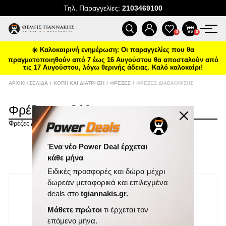
Τηλ. Παραγγελίες:
2103469100
ΠΡΟΪΌΝΤΑ
0
0
☀️ Καλοκαιρινή ενημέρωση: Οι παραγγελίες που θα
ΠΡΟΣΦΟΡΈΣ
πραγματοποιηθούν από 7 έως 16 Αυγούστου θα αποσταλούν από
τις 17 Αυγούστου, λόγω θερινής άδειας. Καλό καλοκαίρι!
ΝΈΕΣ ΑΦΊΞΕΙΣ
ΑΡΧΙΚΉ ΣΕΛΊΔΑ
/
ΚΟΠΉ ΚΑΙ ΔΙΆΤΡΗΣΗ
/
ΦΡΈΖΕΣ
/
ΦΡΈΖΕΣ ΔΙΑΒΆΘΜΙΣΗΣ
Φρέζες Διαβάθμισης
ΕΠΙΚΟΙΝΩΝΊΑ
Φρέζες Διαβάθμισης
ΝΈΑ & ΆΡΘΡΑ
ΤΑΞΙΝΌΜΗΣΗ
Ένα νέο Power Deal έρχεται
κάθε μήνα
ΕΜΦΆΝΙΣΗ
ΑΝΆ ΣΕΛΊΔΑ
Ειδικές προσφορές και δώρα μέχρι
NEO
δωρεάν μεταφορικά και επιλεγμένα
deals στο
tgiannakis.gr.
Μάθετε πρώτοι
τι έρχεται τον
επόμενο μήνα.