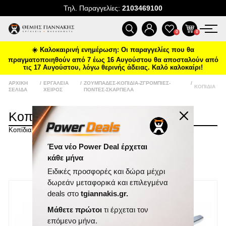
Τηλ. Παραγγελίες:
2103469100
ΠΡΟΪΌΝΤΑ
0
0
☀️ Καλοκαιρινή ενημέρωση: Οι παραγγελίες που θα
ΠΡΟΣΦΟΡΈΣ
πραγματοποιηθούν από 7 έως 16 Αυγούστου θα αποσταλούν από
τις 17 Αυγούστου, λόγω θερινής άδειας. Καλό καλοκαίρι!
ΝΈΕΣ ΑΦΊΞΕΙΣ
ΑΡΧΙΚΉ
/
ΕΡΓΑΛΕΊΑ
/
ΖΟΥΜΠΆΔΕΣ-ΚΟΠΊΔΙΑ-ΖΓΡΌΜΠΙΕΣ-
/
ΚΟΠΊΔΙΑ
ΣΕΛΊΔΑ
ΧΕΙΡΌΣ
ΠΌΝΤΕΣ-ΣΚΑΡΠΈΛΑ
ΕΠΙΚΟΙΝΩΝΊΑ
Κοπίδια
Κοπίδια
ΝΈΑ & ΆΡΘΡΑ
Ένα νέο Power Deal έρχεται
ΤΑΞΙΝΌΜΗΣΗ
κάθε μήνα
ΕΜΦΆΝΙΣΗ
ΑΝΆ ΣΕΛΊΔΑ
Ειδικές προσφορές και δώρα μέχρι
δωρεάν μεταφορικά και επιλεγμένα
deals στο
tgiannakis.gr.
Μάθετε πρώτοι
τι έρχεται τον
επόμενο μήνα.