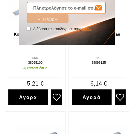
Διάβασα και αποδέχομαι τους
όρους
Κοπίδι 100*17 Izeltas
Κοπίδι 125*19 Izeltas
SKU
SKU
38095100
38095125
Άμεσα Διαθέσιμο
5,21 €
6,14 €
Αγορά
Αγορά