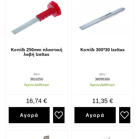
Κοπίδι 250mm πλαστική
Κοπίδι 300*30 Izeltas
λαβή Izeltas
SKU
SKU
3810250
38095300
Άμεσα Διαθέσιμο
Άμεσα Διαθέσιμο
16,74 €
11,35 €
Αγορά
Αγορά