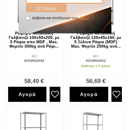
Διάβασα και αποδέχομαι τους
όρους
Ραφιέρα Μεταλλική
Ραφιέρα Μεταλλική
Γαλβανιζέ 100x50x200, με
Γαλβανιζέ 120x45x180, με
5 Ράφια απο MDF , Max.
5 Ξύλινα Ράφια (MDF)
Φορτίο 300kg ανά Ράφι...
Max. Φορτίο 250kg ανά...
SKU
SKU
KOUR610418
KOUR610412
Διαθέσιμο 1-3 ημέρες
58,49 €
56,69 €
Αγορά
Αγορά