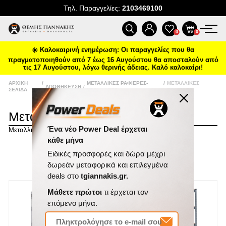
Τηλ. Παραγγελίες:
2103469100
ΠΡΟΪΌΝΤΑ
0
0
☀️ Καλοκαιρινή ενημέρωση: Οι παραγγελίες που θα
ΠΡΟΣΦΟΡΈΣ
πραγματοποιηθούν από 7 έως 16 Αυγούστου θα αποσταλούν από
τις 17 Αυγούστου, λόγω θερινής άδειας. Καλό καλοκαίρι!
ΝΈΕΣ ΑΦΊΞΕΙΣ
ΑΡΧΙΚΉ
/
ΜΕΤΑΛΛΙΚΈΣ ΡΑΦΙΈΡΕΣ-
/
ΜΕΤΑΛΛΙΚΈΣ
ΑΠΟΘΉΚΕΥΣΗ
/
ΣΕΛΊΔΑ
ΝΤΟΥΛΆΠΕΣ
ΡΑΦΙΈΡΕΣ
ΕΠΙΚΟΙΝΩΝΊΑ
Μεταλλικές Ραφιέρες
Μεταλλικές Ραφιέρες
ΝΈΑ & ΆΡΘΡΑ
Ένα νέο Power Deal έρχεται
ΤΑΞΙΝΌΜΗΣΗ
κάθε μήνα
ΕΜΦΆΝΙΣΗ
ΑΝΆ ΣΕΛΊΔΑ
Ειδικές προσφορές και δώρα μέχρι
δωρεάν μεταφορικά και επιλεγμένα
deals στο
tgiannakis.gr.
Μάθετε πρώτοι
τι έρχεται τον
επόμενο μήνα.