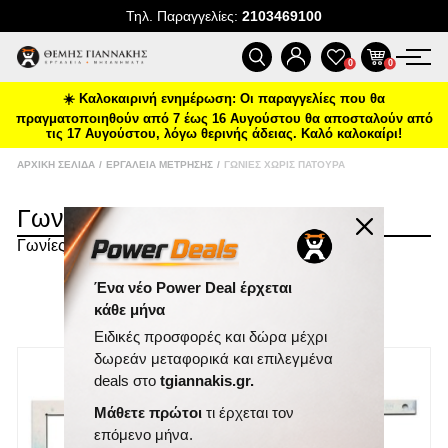
Τηλ. Παραγγελίες:
2103469100
ΠΡΟΪΌΝΤΑ
0
0
☀️ Καλοκαιρινή ενημέρωση: Οι παραγγελίες που θα
ΠΡΟΣΦΟΡΈΣ
πραγματοποιηθούν από 7 έως 16 Αυγούστου θα αποσταλούν από
τις 17 Αυγούστου, λόγω θερινής άδειας. Καλό καλοκαίρι!
ΝΈΕΣ ΑΦΊΞΕΙΣ
ΑΡΧΙΚΉ ΣΕΛΊΔΑ
/
ΕΡΓΑΛΕΊΑ ΜΈΤΡΗΣΗΣ
/
ΓΩΝΊΕΣ ΧΩΡΊΣ ΠΑΤΟΎΡΑ
Γωνίες Χωρίς Πατούρα
ΕΠΙΚΟΙΝΩΝΊΑ
Γωνίες χωρίς Πατούρα
ΝΈΑ & ΆΡΘΡΑ
ΤΑΞΙΝΌΜΗΣΗ
Ένα νέο Power Deal έρχεται
κάθε μήνα
ΕΜΦΆΝΙΣΗ
ΑΝΆ ΣΕΛΊΔΑ
Ειδικές προσφορές και δώρα μέχρι
δωρεάν μεταφορικά και επιλεγμένα
deals στο
tgiannakis.gr.
Μάθετε πρώτοι
τι έρχεται τον
επόμενο μήνα.