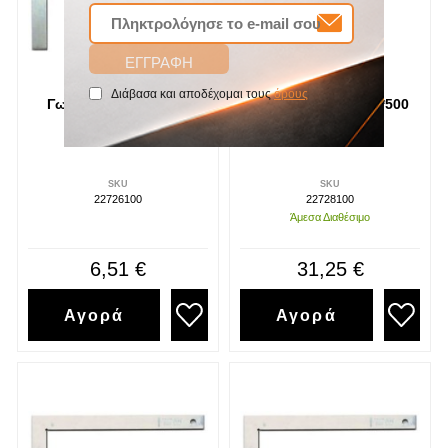
Διάβασα και αποδέχομαι τους
όρους
Γωνιά σιδερά 100*70
Γωνιά σιδερά 1000*500
Luckhaus
Luckhaus
SKU
SKU
22726100
22728100
Άμεσα Διαθέσιμο
6,51 €
31,25 €
Αγορά
Αγορά