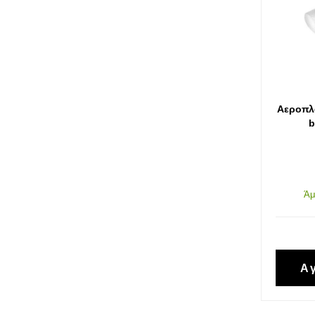
Κοπή και Διάτρηση
Αποθήκευση
Εργαλεία Αέρα
Αεροπλ
Εργαλεία Μέτρησης
b
Εργαλεία Ηλεκτρικά-Μπαταρίας
Χημικά-Κόλλες-Σπρέυ-Υλικά
Άμ
Συσκευασίας
Προστασία Εργαζομένου
Α
Προστασία Αυτοκινήτου-Είδη
Πάρκινγκ