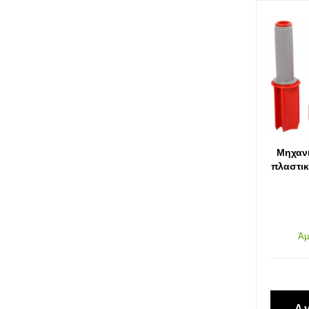
Σκάλες-Καρότσια-Παλετοφόρα
Εργαλεία Ανύψωσης
Μηχαν
πλαστικ
Άμ
Α