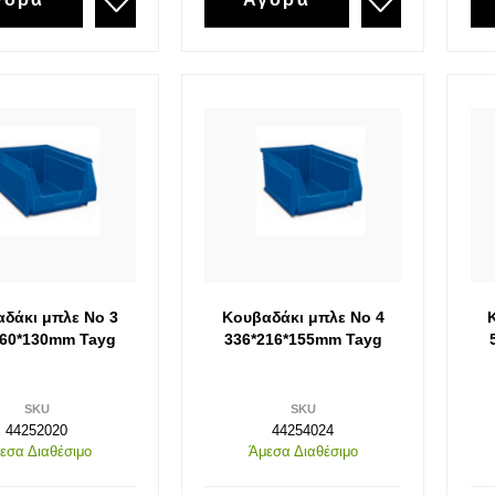
Ταφ
Ζγρόμπιες
Ταφ καρυδάκια πλαστική λαβή
Πόντες
Ταφ καρυδάκια σταθερά-σπαστά
Σκαρπέλα
Σφυκτήρες-Δεματικά
Γκαζοτανάλιες-
Σφυκτήρες
Δεματικά
Σωληνοκόφτες
Νταβίδια-Σφυκτήρες Μαραγκών
δάκι μπλε Νο 3
Κουβαδάκι μπλε Νο 4
160*130mm Tayg
336*216*155mm Tayg
SKU
SKU
44252020
44254024
εσα Διαθέσιμο
Άμεσα Διαθέσιμο