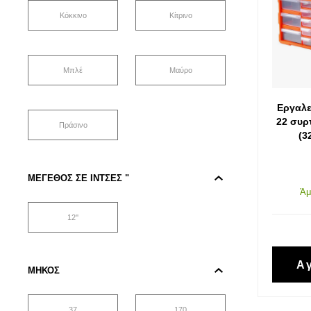
Κοπή και Διάτρηση
Κόκκινο
Κίτρινο
Αποθήκευση
Μπλέ
Μαύρο
Εργαλεία Αέρα
Εργαλε
Εργαλεία Μέτρησης
22 συρ
Πράσινο
(3
Εργαλεία Ηλεκτρικά-Μπαταρίας
ΜΈΓΕΘΟΣ ΣΕ ΊΝΤΣΕΣ "
Χημικά-Κόλλες-Σπρέυ-Υλικά
Άμ
Συσκευασίας
12''
Προστασία Εργαζομένου
Α
ΜΉΚΟΣ
Προστασία Αυτοκινήτου-Είδη
Πάρκινγκ
37
170