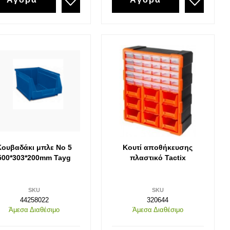
Εργαλεία 1000volt Vde
Κατσαβίδια Vde 1000v
Πένσες 1000v VDE
Μυτοτσίμπιδα 1000v VDE
Σκύλες
Κόφτες Καλωδίων 1000v VDE
Απογυμνωτές 1000v VDE
Πολυεργαλεία 1000v VDE
Πλαγιοκόφτες 1000v VDE
Κλειδί πίνακα /ντουλάπας
Κουβαδάκι μπλε Νο 5
Κουτί αποθήκευσης
500*303*200mm Tayg
πλαστικό Tactix
Γκαζοτανάλια 1000v
SKU
SKU
44258022
320644
Άμεσα Διαθέσιμο
Άμεσα Διαθέσιμο