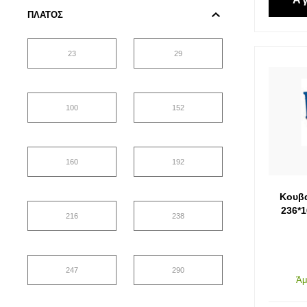
ΠΛΆΤΟΣ
23
29
100
152
160
192
Κουβα
236*
216
238
247
290
Άμ