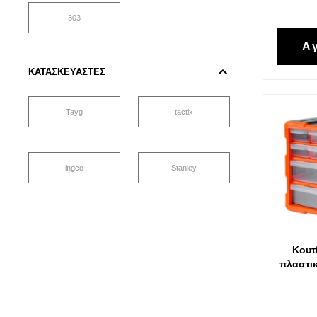
303
Α
ΚΑΤΑΣΚΕΥΑΣΤΈΣ
Tayg
tactix
ingco
Stanley
Κουτ
πλαστικ