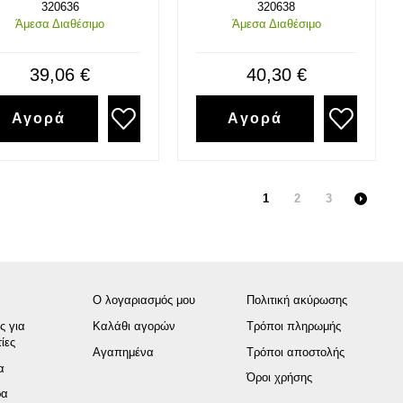
320636
320638
Άμεσα Διαθέσιμο
Άμεσα Διαθέσιμο
39,06 €
40,30 €
Αγορά
Αγορά
1
2
3
Ο λογαριασμός μου
Πολιτική ακύρωσης
ς για
Καλάθι αγορών
Τρόποι πληρωμής
ίες
Αγαπημένα
Τρόποι αποστολής
α
Όροι χρήσης
ρα