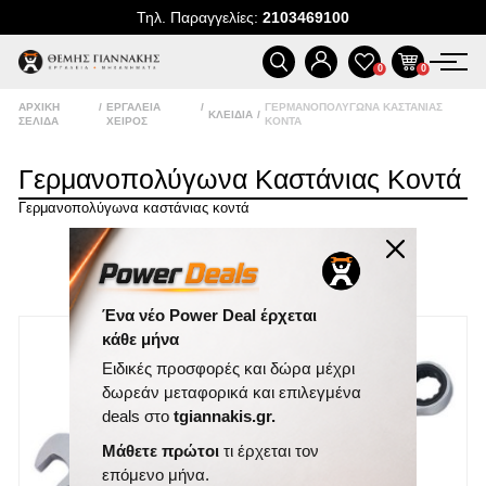
Τηλ. Παραγγελίες:
2103469100
ΠΡΟΪΌΝΤΑ
0
0
ΑΡΧΙΚΉ
/
ΕΡΓΑΛΕΊΑ
/
ΓΕΡΜΑΝΟΠΟΛΎΓΩΝΑ ΚΑΣΤΆΝΙΑΣ
ΠΡΟΣΦΟΡΈΣ
ΚΛΕΙΔΙΆ
/
ΣΕΛΊΔΑ
ΧΕΙΡΌΣ
ΚΟΝΤΆ
ΝΈΕΣ ΑΦΊΞΕΙΣ
Γερμανοπολύγωνα Καστάνιας Κοντά
Γερμανοπολύγωνα καστάνιας κοντά
ΕΠΙΚΟΙΝΩΝΊΑ
ΤΑΞΙΝΌΜΗΣΗ
ΝΈΑ & ΆΡΘΡΑ
ΕΜΦΆΝΙΣΗ
ΑΝΆ ΣΕΛΊΔΑ
Ένα νέο Power Deal έρχεται
κάθε μήνα
Ειδικές προσφορές και δώρα μέχρι
δωρεάν μεταφορικά και επιλεγμένα
deals στο
tgiannakis.gr.
Μάθετε πρώτοι
τι έρχεται τον
επόμενο μήνα.