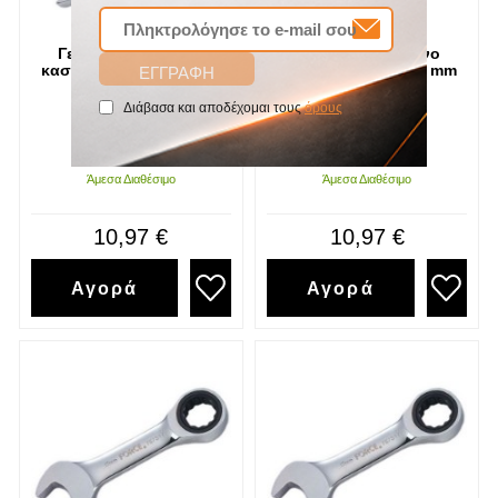
Γερμανοπολύγωνο
Γερμανοπολύγωνο
καστάνιας κοντό 10 mm
καστάνιας κοντό 11 mm
Force
Force
Διάβασα και αποδέχομαι τους
όρους
SKU
SKU
757S10
757S11
Άμεσα Διαθέσιμο
Άμεσα Διαθέσιμο
10,97 €
10,97 €
Αγορά
Αγορά