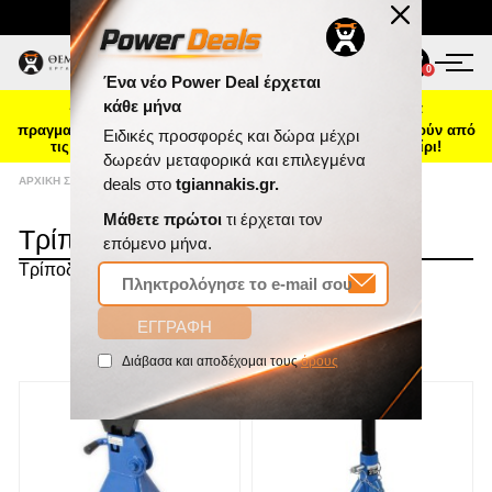
Τηλ. Παραγγελίες:
2103469100
ΠΡΟΪΌΝΤΑ
0
0
☀️ Καλοκαιρινή ενημέρωση: Οι παραγγελίες που θα
ΠΡΟΣΦΟΡΈΣ
πραγματοποιηθούν από 7 έως 16 Αυγούστου θα αποσταλούν από
τις 17 Αυγούστου, λόγω θερινής άδειας. Καλό καλοκαίρι!
ΝΈΕΣ ΑΦΊΞΕΙΣ
ΑΡΧΙΚΉ ΣΕΛΊΔΑ
/
ΕΡΓΑΛΕΊΑ ΣΥΝΕΡΓΕΊΟΥ
/
ΓΡΎΛΛΟΙ
/
ΤΡΊΠΟΔΑ
Τρίποδα
ΕΠΙΚΟΙΝΩΝΊΑ
Τρίποδα
ΝΈΑ & ΆΡΘΡΑ
ΤΑΞΙΝΌΜΗΣΗ
Ένα νέο Power Deal έρχεται
κάθε μήνα
ΕΜΦΆΝΙΣΗ
ΑΝΆ ΣΕΛΊΔΑ
Ειδικές προσφορές και δώρα μέχρι
δωρεάν μεταφορικά και επιλεγμένα
deals στο
tgiannakis.gr.
Μάθετε πρώτοι
τι έρχεται τον
επόμενο μήνα.