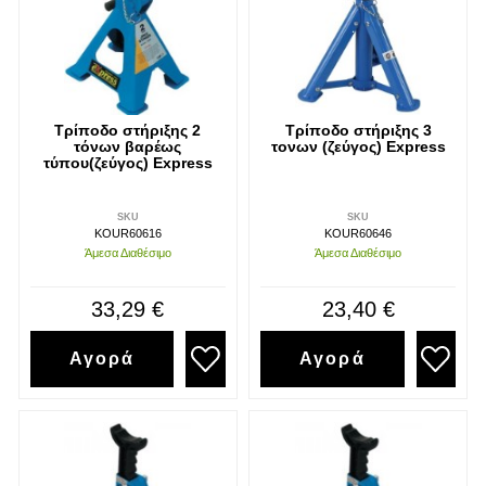
Τρίποδο στήριξης 2
Τρίποδο στήριξης 3
τόνων βαρέως
τονων (ζεύγος) Express
τύπου(ζεύγος) Express
SKU
SKU
KOUR60616
KOUR60646
Άμεσα Διαθέσιμο
Άμεσα Διαθέσιμο
33,29 €
23,40 €
Αγορά
Αγορά