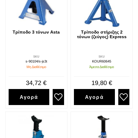
Διάβασα και αποδέχομαι τους
όρους
Τρίποδο 3 τόνων Asta
Τρίποδο στήριξης 2
τόνων (ζεύγος) Express
SKU
SKU
s-90104/s-js3t
KOUR60645
Μη Διαθέσιμο
Άμεσα Διαθέσιμο
34,72 €
19,80 €
Αγορά
Αγορά