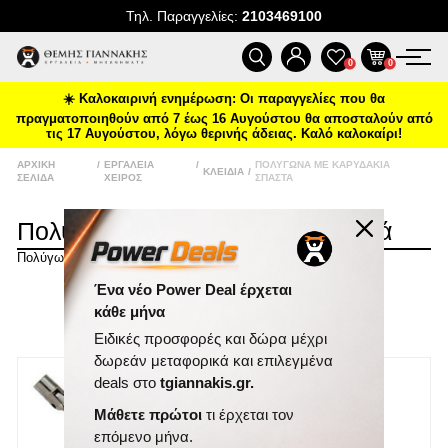
Τηλ. Παραγγελίες:
2103469100
ΠΡΟΪΌΝΤΑ
0
0
☀️ Καλοκαιρινή ενημέρωση: Οι παραγγελίες που θα
ΠΡΟΣΦΟΡΈΣ
πραγματοποιηθούν από 7 έως 16 Αυγούστου θα αποσταλούν από
τις 17 Αυγούστου, λόγω θερινής άδειας. Καλό καλοκαίρι!
ΝΈΕΣ ΑΦΊΞΕΙΣ
ΑΡΧΙΚΉ
/
ΕΡΓΑΛΕΊΑ
/
ΠΟΛΎΓΩΝΑ ΜΕ ΚΑΡΥΔΆΚΙΑ
ΚΛΕΙΔΙΆ
/
ΣΕΛΊΔΑ
ΧΕΙΡΌΣ
ΣΠΑΣΤΆ
ΕΠΙΚΟΙΝΩΝΊΑ
Πολύγωνα Με Καρυδάκια Σπαστά
Πολύγωνα με καρυδάκια σπαστά
ΝΈΑ & ΆΡΘΡΑ
Ένα νέο Power Deal έρχεται
ΤΑΞΙΝΌΜΗΣΗ
κάθε μήνα
ΕΜΦΆΝΙΣΗ
ΑΝΆ ΣΕΛΊΔΑ
Ειδικές προσφορές και δώρα μέχρι
δωρεάν μεταφορικά και επιλεγμένα
deals στο
tgiannakis.gr.
Μάθετε πρώτοι
τι έρχεται τον
επόμενο μήνα.