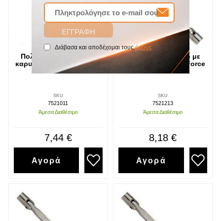
Διάβασα και αποδέχομαι τους
όρους
Πολύγωνο σπαστό με
Πολύγωνο σπαστό με
καρυδάκι 10-11 mm Force
καρυδάκι 12-13mm Force
SKU
SKU
7521011
7521213
Άμεσα Διαθέσιμο
Άμεσα Διαθέσιμο
7,44 €
8,18 €
Αγορά
Αγορά