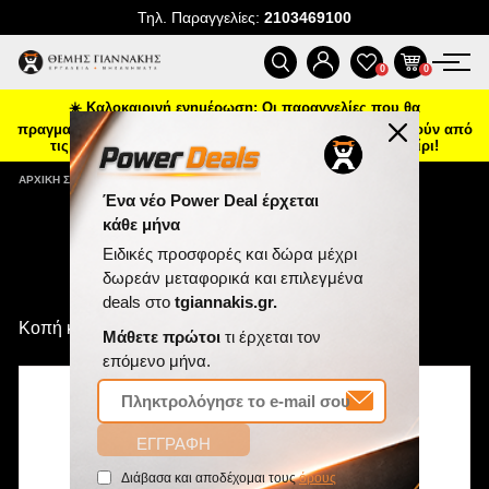
Τηλ. Παραγγελίες:
2103469100
ΠΡΟΪΌΝΤΑ
0
0
☀️ Καλοκαιρινή ενημέρωση: Οι παραγγελίες που θα
ΠΡΟΣΦΟΡΈΣ
πραγματοποιηθούν από 7 έως 16 Αυγούστου θα αποσταλούν από
τις 17 Αυγούστου, λόγω θερινής άδειας. Καλό καλοκαίρι!
ΝΈΕΣ ΑΦΊΞΕΙΣ
ΑΡΧΙΚΉ ΣΕΛΊΔΑ
/
ΚΟΠΉ ΚΑΙ ΔΙΆΤΡΗΣΗ
ΕΠΙΚΟΙΝΩΝΊΑ
Κοπή και Διάτρηση
ΝΈΑ & ΆΡΘΡΑ
Ένα νέο Power Deal έρχεται
Κοπή και Διάτρηση
κάθε μήνα
Ειδικές προσφορές και δώρα μέχρι
δωρεάν μεταφορικά και επιλεγμένα
deals στο
tgiannakis.gr.
Μάθετε πρώτοι
τι έρχεται τον
επόμενο μήνα.