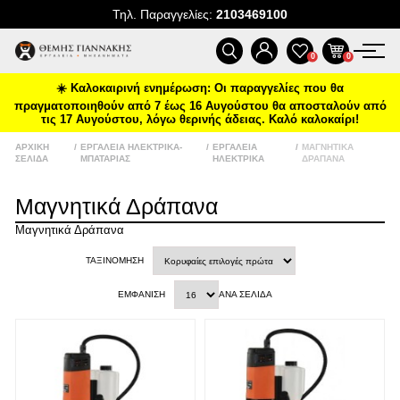
δωρεάν μεταφορικά και επιλεγμένα
Τηλ. Παραγγελίες:
2103469100
deals στο
tgiannakis.gr.
ΠΡΟΪΌΝΤΑ
Μάθετε πρώτοι
τι έρχεται τον
0
0
επόμενο μήνα.
☀️ Καλοκαιρινή ενημέρωση: Οι παραγγελίες που θα
ΠΡΟΣΦΟΡΈΣ
πραγματοποιηθούν από 7 έως 16 Αυγούστου θα αποσταλούν από
τις 17 Αυγούστου, λόγω θερινής άδειας. Καλό καλοκαίρι!
ΝΈΕΣ ΑΦΊΞΕΙΣ
ΑΡΧΙΚΉ
/
ΕΡΓΑΛΕΊΑ ΗΛΕΚΤΡΙΚΆ-
/
ΕΡΓΑΛΕΊΑ
/
ΜΑΓΝΗΤΙΚΆ
ΣΕΛΊΔΑ
ΜΠΑΤΑΡΊΑΣ
ΗΛΕΚΤΡΙΚΆ
ΔΡΆΠΑΝΑ
Διάβασα και αποδέχομαι τους
όρους
ΕΠΙΚΟΙΝΩΝΊΑ
Μαγνητικά Δράπανα
Μαγνητικά Δράπανα
ΝΈΑ & ΆΡΘΡΑ
ΤΑΞΙΝΌΜΗΣΗ
ΕΜΦΆΝΙΣΗ
ΑΝΆ ΣΕΛΊΔΑ