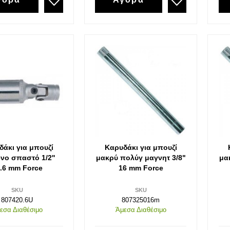
Ταφ
Ζγρόμπιες
Ταφ καρυδάκια πλαστική λαβή
Πόντες
Ταφ καρυδάκια σταθερά-σπαστά
Σκαρπέλα
Σφυκτήρες-Δεματικά
Γκαζοτανάλιες-
Σφυκτήρες
Δεματικά
Σωληνοκόφτες
Νταβίδια-Σφυκτήρες Μαραγκών
δάκι για μπουζί
Καρυδάκι για μπουζί
νο σπαστό 1/2''
μακρύ πολύγ μαγνητ 3/8"
μα
.6 mm Force
16 mm Force
SKU
SKU
807420.6U
807325016m
εσα Διαθέσιμο
Άμεσα Διαθέσιμο