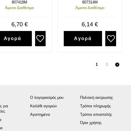
807418M
807314M
Άμεσα Διαθέσιμο
Άμεσα Διαθέσιμο
6,70 €
6,14 €
Αγορά
Αγορά
1
2
Ο λογαριασμός μου
Πολιτική ακύρωσης
ς για
Καλάθι αγορών
Τρόποι πληρωμής
ίες
Αγαπημένα
Τρόποι αποστολής
α
Όροι χρήσης
ρα