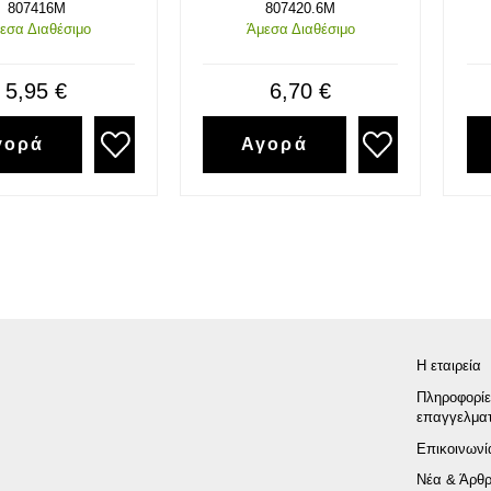
807416M
807420.6M
εσα Διαθέσιμο
Άμεσα Διαθέσιμο
5,95 €
6,70 €
γορά
Αγορά
Η εταιρεία
Πληροφορίε
επαγγελματ
Επικοινωνί
Νέα & Άρθ