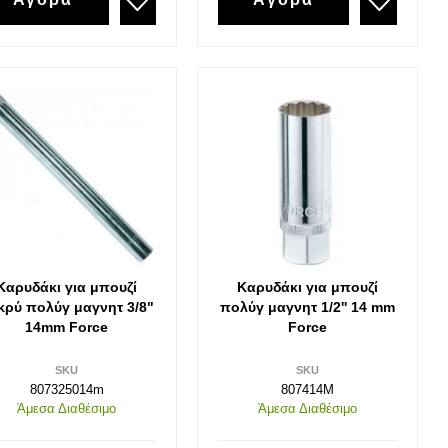
Εργαλεία 1000volt Vde
Κατσαβίδια Vde 1000v
Πένσες 1000v VDE
Μυτοτσίμπιδα 1000v VDE
Σκύλες
Κόφτες Καλωδίων 1000v VDE
Απογυμνωτές 1000v VDE
Πολυεργαλεία 1000v VDE
Πλαγιοκόφτες 1000v VDE
Κλειδί πίνακα /ντουλάπας
Καρυδάκι για μπουζί
Καρυδάκι για μπουζί
κρύ πολύγ μαγνητ 3/8"
πολύγ μαγνητ 1/2'' 14 mm
Γκαζοτανάλια 1000v
14mm Force
Force
SKU
SKU
807325014m
807414M
Άμεσα Διαθέσιμο
Άμεσα Διαθέσιμο