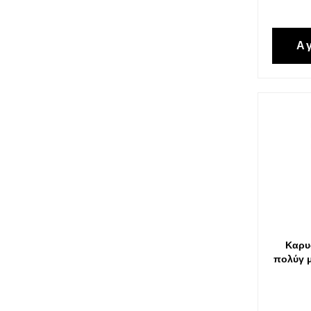
Α
Καρυ
πολύγ μ