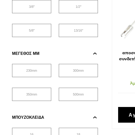
Κοπή και Διάτρηση
3/8"
1/2"
Αποθήκευση
5/8"
13/16"
Εργαλεία Αέρα
Εργαλεία Μέτρησης
αποσ
ΜΈΓΕΘΟΣ MM
συνδετή
Εργαλεία Ηλεκτρικά-Μπαταρίας
230mm
300mm
Χημικά-Κόλλες-Σπρέυ-Υλικά
Άμ
Συσκευασίας
350mm
500mm
Προστασία Εργαζομένου
Α
ΜΠΟΥΖΌΚΛΕΙΔΑ
Προστασία Αυτοκινήτου-Είδη
Πάρκινγκ
16
18