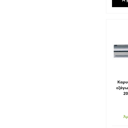
Καρυ
εξάγω
20
Άμ