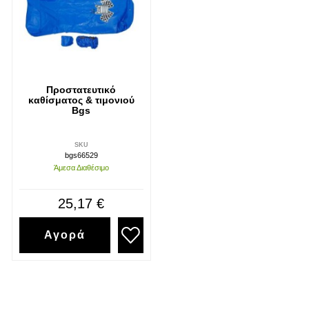
Προστατευτικό
καθίσματος & τιμονιού
Bgs
SKU
bgs66529
Άμεσα Διαθέσιμο
25,17 €
Αγορά