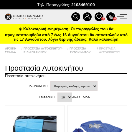
Τηλ. Παραγγελίες:
2103469100
ΠΡΟΪΌΝΤΑ
0
0
Ένα νέο Power Deal έρχεται
☀️ Καλοκαιρινή ενημέρωση: Οι παραγγελίες που θα
κάθε μήνα
ΠΡΟΣΦΟΡΈΣ
πραγματοποιηθούν από 7 έως 16 Αυγούστου θα αποσταλούν από
Ειδικές προσφορές και δώρα μέχρι
τις 17 Αυγούστου, λόγω θερινής άδειας. Καλό καλοκαίρι!
δωρεάν μεταφορικά και επιλεγμένα
ΝΈΕΣ ΑΦΊΞΕΙΣ
ΑΡΧΙΚΉ
/
ΠΡΟΣΤΑΣΊΑ ΑΥΤΟΚΙΝΉΤΟΥ-
/
ΠΡΟΣΤΑΣΊΑ
/
ΠΡΟΣΤΑΣΊΑ
deals στο
tgiannakis.gr.
ΣΕΛΊΔΑ
ΕΊΔΗ ΠΆΡΚΙΝΓΚ
ΑΥΤΟΚΙΝΉΤΟΥ
ΑΥΤΟΚΙΝΉΤΟΥ
Μάθετε πρώτοι
τι έρχεται τον
ΕΠΙΚΟΙΝΩΝΊΑ
Προστασία Αυτοκινήτου
επόμενο μήνα.
Προστασία αυτοκινήτου
ΝΈΑ & ΆΡΘΡΑ
ΤΑΞΙΝΌΜΗΣΗ
ΕΜΦΆΝΙΣΗ
ΑΝΆ ΣΕΛΊΔΑ
Διάβασα και αποδέχομαι τους
όρους