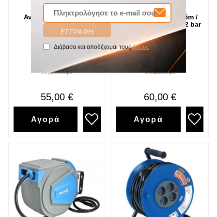
Ανέμη 10μ+1.5μ Bgs
Ανέμη αέρος 3/8'' 15m /
Πίεση λειτουργίας 12 bar
Asta
Διάβασα και αποδέχομαι τους
όρους
SKU
SKU
bgs71055
a-rpb15m
Μη Διαθέσιμο
Μη Διαθέσιμο
55,00 €
60,00 €
Αγορά
Αγορά