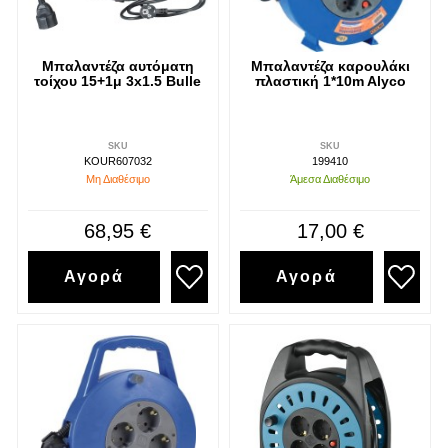
Μπαλαντέζα αυτόματη
Μπαλαντέζα καρουλάκι
τοίχου 15+1μ 3x1.5 Bulle
πλαστική 1*10m Alyco
SKU
SKU
KOUR607032
199410
Μη Διαθέσιμο
Άμεσα Διαθέσιμο
68,95 €
17,00 €
Αγορά
Αγορά