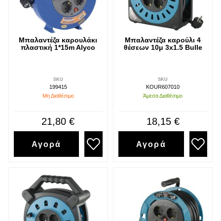
Μπαλαντέζα καρουλάκι
Μπαλαντέζα καρούλι 4
πλαστική 1*15m Alyco
θέσεων 10μ 3x1.5 Bulle
SKU
SKU
199415
KOUR607010
Μη Διαθέσιμο
Άμεσα Διαθέσιμο
21,80 €
18,15 €
Αγορά
Αγορά