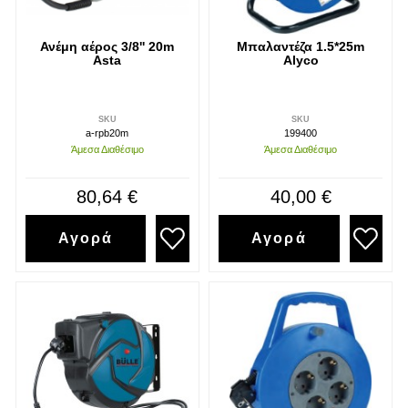
Ανέμη αέρος 3/8'' 20m
Μπαλαντέζα 1.5*25m
Asta
Alyco
SKU
SKU
a-rpb20m
199400
Άμεσα Διαθέσιμο
Άμεσα Διαθέσιμο
80,64 €
40,00 €
Αγορά
Αγορά