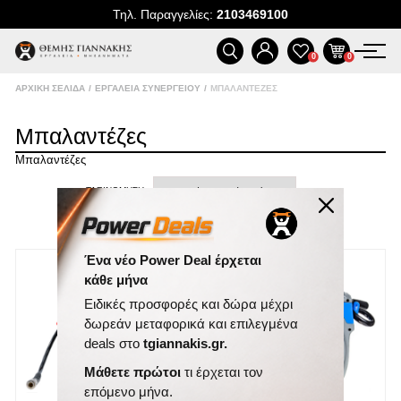
Τηλ. Παραγγελίες:
2103469100
ΠΡΟΪΌΝΤΑ
0
0
ΑΡΧΙΚΉ ΣΕΛΊΔΑ
/
ΕΡΓΑΛΕΊΑ ΣΥΝΕΡΓΕΊΟΥ
/
ΜΠΑΛΑΝΤΈΖΕΣ
ΠΡΟΣΦΟΡΈΣ
Μπαλαντέζες
ΝΈΕΣ ΑΦΊΞΕΙΣ
Μπαλαντέζες
ΤΑΞΙΝΌΜΗΣΗ
ΕΠΙΚΟΙΝΩΝΊΑ
ΕΜΦΆΝΙΣΗ
ΑΝΆ ΣΕΛΊΔΑ
ΝΈΑ & ΆΡΘΡΑ
Ένα νέο Power Deal έρχεται
κάθε μήνα
Ειδικές προσφορές και δώρα μέχρι
δωρεάν μεταφορικά και επιλεγμένα
deals στο
tgiannakis.gr.
Μάθετε πρώτοι
τι έρχεται τον
επόμενο μήνα.