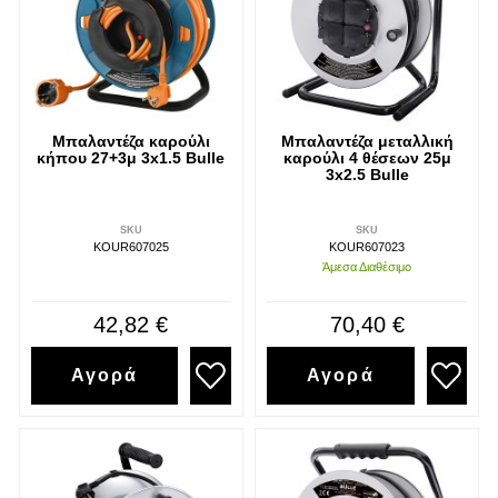
Μπαλαντέζα καρούλι
Μπαλαντέζα μεταλλική
κήπου 27+3μ 3x1.5 Bulle
καρούλι 4 θέσεων 25μ
3x2.5 Bulle
SKU
SKU
KOUR607025
KOUR607023
Άμεσα Διαθέσιμο
42,82 €
70,40 €
Αγορά
Αγορά