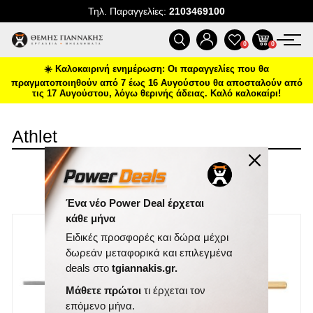
Τηλ. Παραγγελίες:
2103469100
ΠΡΟΪΌΝΤΑ
0
0
☀️ Καλοκαιρινή ενημέρωση: Οι παραγγελίες που θα
ΠΡΟΣΦΟΡΈΣ
πραγματοποιηθούν από 7 έως 16 Αυγούστου θα αποσταλούν από
τις 17 Αυγούστου, λόγω θερινής άδειας. Καλό καλοκαίρι!
ΝΈΕΣ ΑΦΊΞΕΙΣ
Athlet
ΕΠΙΚΟΙΝΩΝΊΑ
ΤΑΞΙΝΌΜΗΣΗ
ΝΈΑ & ΆΡΘΡΑ
ΕΜΦΆΝΙΣΗ
ΑΝΆ ΣΕΛΊΔΑ
Ένα νέο Power Deal έρχεται
κάθε μήνα
Ειδικές προσφορές και δώρα μέχρι
δωρεάν μεταφορικά και επιλεγμένα
deals στο
tgiannakis.gr.
Μάθετε πρώτοι
τι έρχεται τον
επόμενο μήνα.