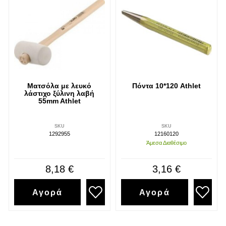
Ματσόλα με λευκό
Πόντα 10*120 Athlet
λάστιχο ξύλινη λαβή
55mm Athlet
SKU
SKU
1292955
12160120
Άμεσα Διαθέσιμο
8,18 €
3,16 €
Αγορά
Αγορά