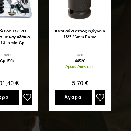
λειδο 1/2'' σε
Καρυδάκι αέρος εξάγωνο
α με καρυδάκια
1/2'' 26mm Force
13lit/min Gp...
SKU
SKU
Gp-150k
44526
Άμεσα Διαθέσιμο
01,40 €
5,70 €
ορά
Αγορά