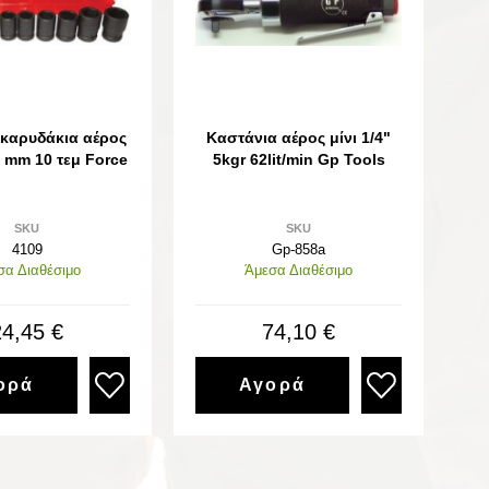
 καρυδάκια αέρος
Καστάνια αέρος μίνι 1/4"
4 mm 10 τεμ Force
5kgr 62lit/min Gp Tools
SKU
SKU
4109
Gp-858a
σα Διαθέσιμο
Άμεσα Διαθέσιμο
24,45 €
74,10 €
ορά
Αγορά