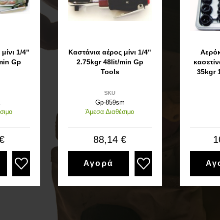
μίνι 1/4"
Καστάνια αέρος μίνι 1/4"
Αερόκ
/min Gp
2.75kgr 48lit/min Gp
κασετίν
Tools
35kgr 1
SKU
Gp-859sm
σιμο
Άμεσα Διαθέσιμο
€
88,14 €
1
Αγορά
Αγ