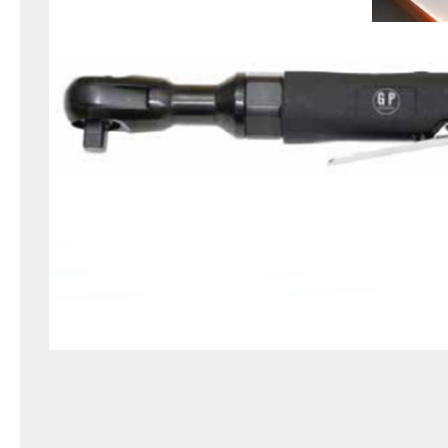
Κοπή και Διάτρηση
Αποθήκευση
Εργαλεία Αέρα
Εργαλεία Μέτρησης
Εργαλεία Ηλεκτρικά-Μπαταρίας
Χημικά-Κόλλες-Σπρέυ-Υλικά
Συσκευασίας
Προστασία Εργαζομένου
Προστασία Αυτοκινήτου-Είδη
Πάρκινγκ