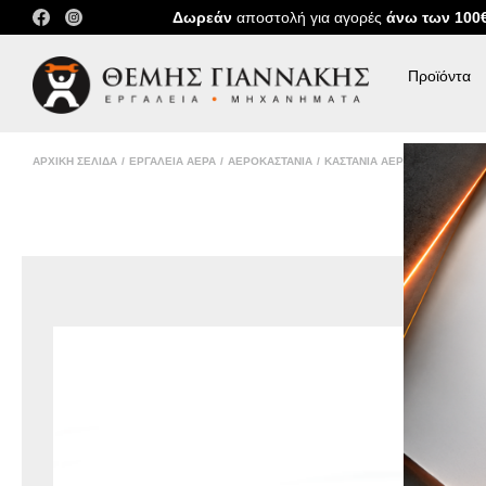
Δωρεάν
αποστολή για αγορές
άνω των 100
Προϊόντα
Εργαλεία χειρός
ΑΡΧΙΚΉ ΣΕΛΊΔΑ
/
ΕΡΓΑΛΕΊΑ ΑΈΡΑ
/
ΑΕΡΟΚΑΣΤΆΝΙΑ
/
ΚΑΣΤΆΝΙΑ ΑΈΡΟΣ 1/2"
/
ΚΑΣΤ
Εργαλεία Χρονισμού
Σπείρωμα
Εργαλεία Αυτοκινήτου
Εργαλεία Συνεργείου
Εξωλκείς