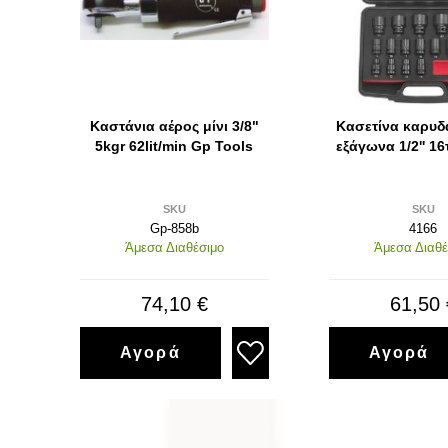
Καστάνια αέρος μίνι 3/8"
Κασετίνα καρυδ
5kgr 62lit/min Gp Tools
εξάγωνα 1/2'' 16
SKU
SKU
Gp-858b
4166
Άμεσα Διαθέσιμο
Άμεσα Διαθέ
74,10 €
61,50 
Αγορά
Αγορά