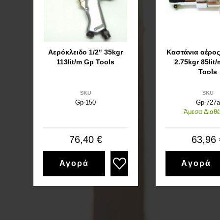
Αερόκλειδο 1/2" 35kgr
Καστάνια αέρος 
113lit/m Gp Tools
2.75kgr 85lit
Tools
SKU
SKU
Gp-150
Gp-727a
Άμεσα Διαθέ
76,40 €
63,96 
Αγορά
Αγορά