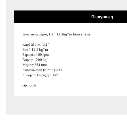
Σκάλες-Καρότσια-Παλετοφόρα
Περιγραφή
Εργαλεία Ανύψωσης
Καστάνια αέρος 1/2" 12,5kg*m heavy duty
Καρέ άξονα: 1/2"
Ροπή:12,5
kg*m
Στροφές:160 rpm
Βάρος:1,200 kg
Μήκος:254 mm
Κατανάλωση (lt/min):200
Σωληνας Παροχής: 3/8"
Gp Tools