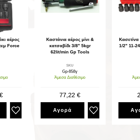
άκι αέρος
Καστάνια αέρος μίνι &
Κασετίνα
τεμ Force
κατσαβίδι 3/8" 5kgr
1/2" 11-2
62lit/min Gp Tools
SKU
Gp-858γ
σιμο
Άμεσα Διαθέσιμο
Άμε
€
77,22 €
Αγορά
Αγ