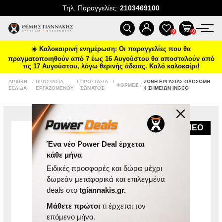
Τηλ. Παραγγελίες:
2103469100
ΠΡΟΪΌΝΤΑ
0
0
☀️ Καλοκαιρινή ενημέρωση: Οι παραγγελίες που θα
ΠΡΟΣΦΟΡΈΣ
πραγματοποιηθούν από 7 έως 16 Αυγούστου θα αποσταλούν από
τις 17 Αυγούστου, λόγω θερινής άδειας. Καλό καλοκαίρι!
ΝΈΕΣ ΑΦΊΞΕΙΣ
ΑΡΧΙΚΉ
/
ΠΡΟΣΤΑΣΊΑ
/
ΠΡΟΣΤΑΣΊΑ
/
ΖΏΝΗ ΕΡΓΑΣΊΑΣ ΟΛΌΣΩΜΗ
ΦΌΡΜΕΣ
/
ΣΕΛΊΔΑ
ΕΡΓΑΖΟΜΈΝΟΥ
ΣΏΜΑΤΟΣ
4 ΣΗΜΕΊΩΝ INGCO
ΕΠΙΚΟΙΝΩΝΊΑ
NEO
ΝΈΑ & ΆΡΘΡΑ
Ένα νέο Power Deal έρχεται
κάθε μήνα
Ειδικές προσφορές και δώρα μέχρι
δωρεάν μεταφορικά και επιλεγμένα
deals στο
tgiannakis.gr.
Μάθετε πρώτοι
τι έρχεται τον
επόμενο μήνα.