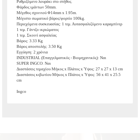
Ρυθμιζόμενο λουράκι στο στήθος.
Φάρδος ιμάντων 50mm.
Μέγεθος σχοινιού Φ14mm x 1.95m.
Μέγιστο σωματικό βάρος/φορτίο 100kg.
Περιεχόμενα συσκευασίας: 1 τεμ. Αυτασφαλιζόμενο καραμπίνερ
1 τεμ. Γάντζο ικριώματος
1 τεμ. Σκοινί ασφαλείας
Βάρος: 3.33 Kg
Βάρος αποστολής: 3.50 Kg
Εγγύηση: 2 χρόνια
INDUSTRIAL (Επαγγελματικός - Βιομηχανικός): Ναι
SUPER INGCO: Ναι
Διαστάσεις τεμαχίου Μήκος x Πλάτος x Ύψος: 27 x 27 x 13 cm
Διαστάσεις κιβωτίου Μήκος x Πλάτος x Ύψος: 56 x 41 x 25.5
cm
Ingco