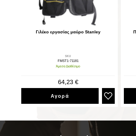
Γιλέκο εργασίας μαύρο Stanley
Π
SKU
FMST1-71181
Άμεσα Διαθέσιμο
64,23 €
Αγορά