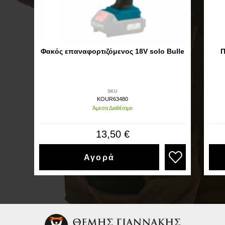
Φακός επαναφορτιζόμενος 18V solo Bulle
Π
SKU
KOUR63480
Άμεσα Διαθέσιμο
13,50 €
Αγορά