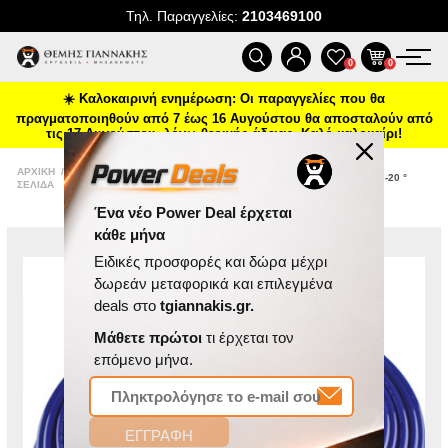
Τηλ. Παραγγελίες:
2103469100
ΠΡΟΪΌΝΤΑ
0
0
☀️ Καλοκαιρινή ενημέρωση: Οι παραγγελίες που θα
ΠΡΟΣΦΟΡΈΣ
πραγματοποιηθούν από 7 έως 16 Αυγούστου θα αποσταλούν από
τις 17 Αυγούστου, λόγω θερινής άδειας. Καλό καλοκαίρι!
ΝΈΕΣ ΑΦΊΞΕΙΣ
ΣΩΛΉΝΑΣ ΑΈΡΟΣ ΜΠΛΈ Φ6*13MM
ΑΡΧΙΚΉ
/
ΕΡΓΑΛΕΊΑ
/
ΑΝΑΛΏΣΙΜΑ
/
(ΛΕΙΤΟΥΡΓΊΑ 20BAR/ΘΡΑΎΣΗ 60BAR) -20 °
ΣΕΛΊΔΑ
ΑΈΡΑ
ΑΈΡΟΣ
+60 °
ΕΠΙΚΟΙΝΩΝΊΑ
ΝΈΑ & ΆΡΘΡΑ
Ένα νέο Power Deal έρχεται
κάθε μήνα
Ειδικές προσφορές και δώρα μέχρι
δωρεάν μεταφορικά και επιλεγμένα
deals στο
tgiannakis.gr.
Μάθετε πρώτοι
τι έρχεται τον
επόμενο μήνα.