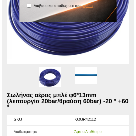
Διάβασα και αποδέχομαι τους
όρους
Σωλήνας αέρος μπλέ φ6*13mm
(λειτουργία 20bar/θραύση 60bar) -20 ° +60
°
SKU
KOUR42112
Διαθεσιμότητα
Άμεσα Διαθέσιμο