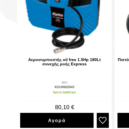
Αεροσυμπιεστής oil free 1.5Hp 180Lt
Πιστό
συνεχής ροής Express
SKU
KOUR602043
Άμεσα Διαθέσιμο
80,10 €
Αγορά