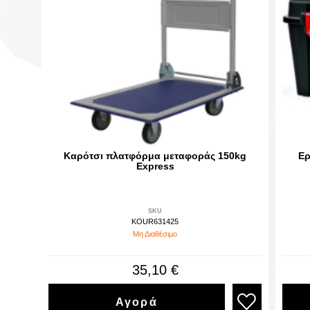
Καρότσι πλατφόρμα μεταφοράς 150kg
Ερ
Express
SKU
KOUR631425
Μη Διαθέσιμο
35,10 €
Αγορά