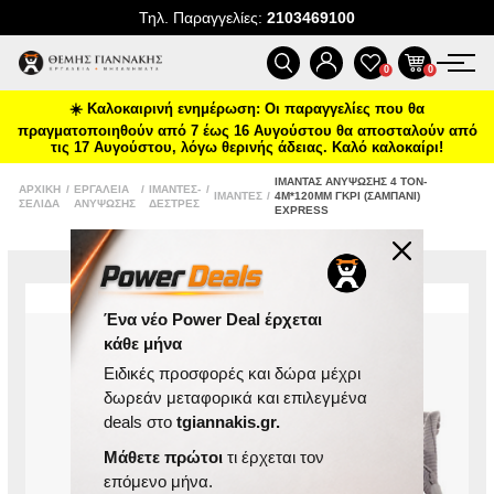
Τηλ. Παραγγελίες:
2103469100
ΠΡΟΪΌΝΤΑ
0
0
☀️ Καλοκαιρινή ενημέρωση: Οι παραγγελίες που θα
ΠΡΟΣΦΟΡΈΣ
πραγματοποιηθούν από 7 έως 16 Αυγούστου θα αποσταλούν από
τις 17 Αυγούστου, λόγω θερινής άδειας. Καλό καλοκαίρι!
ΝΈΕΣ ΑΦΊΞΕΙΣ
ΙΜΆΝΤΑΣ ΑΝΎΨΩΣΗΣ 4 TON-
ΑΡΧΙΚΉ
/
ΕΡΓΑΛΕΊΑ
/
ΙΜΆΝΤΕΣ-
/
ΙΜΆΝΤΕΣ
/
4M*120MM ΓΚΡΙ (ΣΑΜΠΆΝΙ)
ΣΕΛΊΔΑ
ΑΝΎΨΩΣΗΣ
ΔΈΣΤΡΕΣ
EXPRESS
ΕΠΙΚΟΙΝΩΝΊΑ
ΝΈΑ & ΆΡΘΡΑ
Ένα νέο Power Deal έρχεται
κάθε μήνα
Ειδικές προσφορές και δώρα μέχρι
δωρεάν μεταφορικά και επιλεγμένα
deals στο
tgiannakis.gr.
Μάθετε πρώτοι
τι έρχεται τον
επόμενο μήνα.