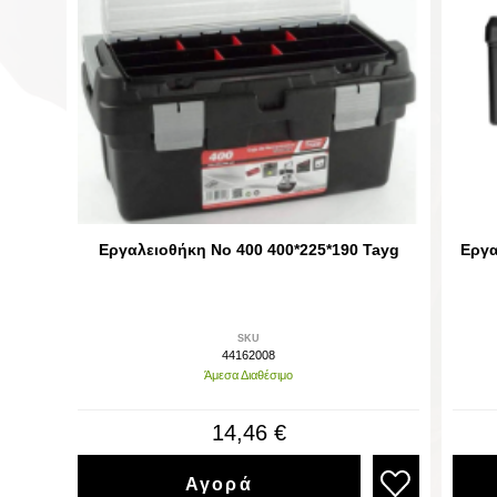
Εργαλειοθήκη Νο 400 400*225*190 Tayg
Εργα
SKU
44162008
Άμεσα Διαθέσιμο
14,46 €
Αγορά