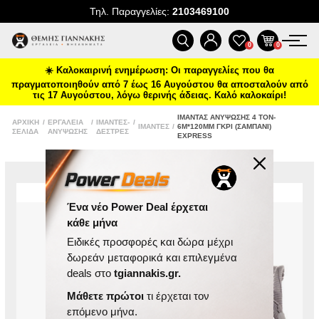
Τηλ. Παραγγελίες:
2103469100
ΠΡΟΪΌΝΤΑ
0
0
☀️ Καλοκαιρινή ενημέρωση: Οι παραγγελίες που θα
ΠΡΟΣΦΟΡΈΣ
πραγματοποιηθούν από 7 έως 16 Αυγούστου θα αποσταλούν από
τις 17 Αυγούστου, λόγω θερινής άδειας. Καλό καλοκαίρι!
ΝΈΕΣ ΑΦΊΞΕΙΣ
ΙΜΆΝΤΑΣ ΑΝΎΨΩΣΗΣ 4 TON-
ΑΡΧΙΚΉ
/
ΕΡΓΑΛΕΊΑ
/
ΙΜΆΝΤΕΣ-
/
ΙΜΆΝΤΕΣ
/
6M*120MM ΓΚΡΙ (ΣΑΜΠΆΝΙ)
ΣΕΛΊΔΑ
ΑΝΎΨΩΣΗΣ
ΔΈΣΤΡΕΣ
EXPRESS
ΕΠΙΚΟΙΝΩΝΊΑ
ΝΈΑ & ΆΡΘΡΑ
Ένα νέο Power Deal έρχεται
κάθε μήνα
Ειδικές προσφορές και δώρα μέχρι
δωρεάν μεταφορικά και επιλεγμένα
deals στο
tgiannakis.gr.
Μάθετε πρώτοι
τι έρχεται τον
επόμενο μήνα.