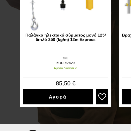
Παλάγκο ηλεκτρικό σύρματος μονό 125/
Βραχ
διπλό 250 (kg/m) 12m Express
SKU
KOUR63020
Άμεσα Διαθέσιμο
85,50 €
Αγορά