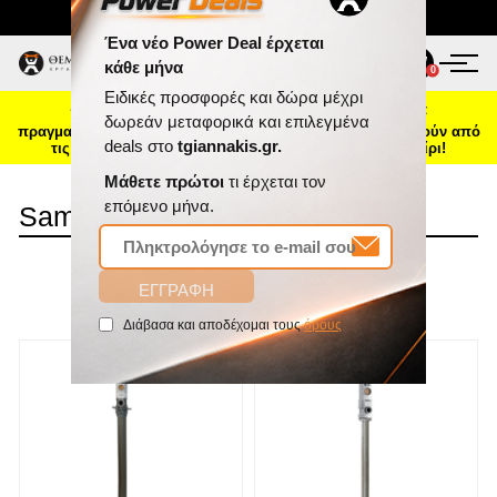
Τηλ. Παραγγελίες:
2103469100
ΠΡΟΪΌΝΤΑ
0
0
☀️ Καλοκαιρινή ενημέρωση: Οι παραγγελίες που θα
ΠΡΟΣΦΟΡΈΣ
πραγματοποιηθούν από 7 έως 16 Αυγούστου θα αποσταλούν από
τις 17 Αυγούστου, λόγω θερινής άδειας. Καλό καλοκαίρι!
ΝΈΕΣ ΑΦΊΞΕΙΣ
Samoa
ΕΠΙΚΟΙΝΩΝΊΑ
ΤΑΞΙΝΌΜΗΣΗ
ΝΈΑ & ΆΡΘΡΑ
ΕΜΦΆΝΙΣΗ
ΑΝΆ ΣΕΛΊΔΑ
Ένα νέο Power Deal έρχεται
κάθε μήνα
Ειδικές προσφορές και δώρα μέχρι
δωρεάν μεταφορικά και επιλεγμένα
deals στο
tgiannakis.gr.
Μάθετε πρώτοι
τι έρχεται τον
επόμενο μήνα.