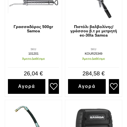
Γρασσαδόρος 500gr
Πιστόλι βαλβολίνης/
Samoa
γράσσου β.τ με μετρητή
ec-30la Samoa
SKU
SKU
101201
KOUR25349
Άμεσα Διαθέσιμο
Άμεσα Διαθέσιμο
26,04 €
284,58 €
Αγορά
Αγορά