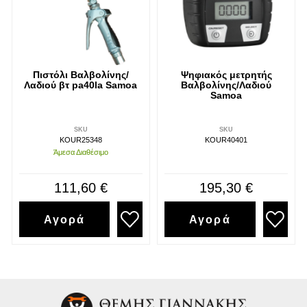
Πιστόλι Βαλβολίνης/
Ψηφιακός μετρητής
Λαδιού βτ pa40la Samoa
Βαλβολίνης/Λαδιού
Samoa
SKU
SKU
KOUR25348
KOUR40401
Άμεσα Διαθέσιμο
111,60 €
195,30 €
Αγορά
Αγορά