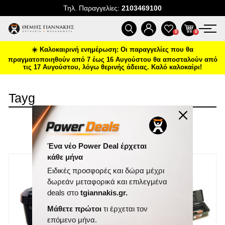
Τηλ. Παραγγελίες:
2103469100
ΠΡΟΪΌΝΤΑ
0
0
☀️ Καλοκαιρινή ενημέρωση: Οι παραγγελίες που θα
ΠΡΟΣΦΟΡΈΣ
πραγματοποιηθούν από 7 έως 16 Αυγούστου θα αποσταλούν από
τις 17 Αυγούστου, λόγω θερινής άδειας. Καλό καλοκαίρι!
ΝΈΕΣ ΑΦΊΞΕΙΣ
Tayg
ΕΠΙΚΟΙΝΩΝΊΑ
ΤΑΞΙΝΌΜΗΣΗ
ΝΈΑ & ΆΡΘΡΑ
ΕΜΦΆΝΙΣΗ
ΑΝΆ ΣΕΛΊΔΑ
Ένα νέο Power Deal έρχεται
κάθε μήνα
Ειδικές προσφορές και δώρα μέχρι
δωρεάν μεταφορικά και επιλεγμένα
deals στο
tgiannakis.gr.
Μάθετε πρώτοι
τι έρχεται τον
επόμενο μήνα.