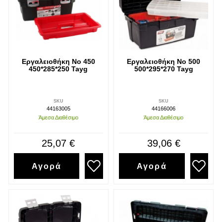
Εργαλειοθήκη Νο 450
Εργαλειοθήκη Νο 500
450*285*250 Tayg
500*295*270 Tayg
SKU
SKU
44163005
44166006
Άμεσα Διαθέσιμο
Άμεσα Διαθέσιμο
25,07 €
39,06 €
Αγορά
Αγορά