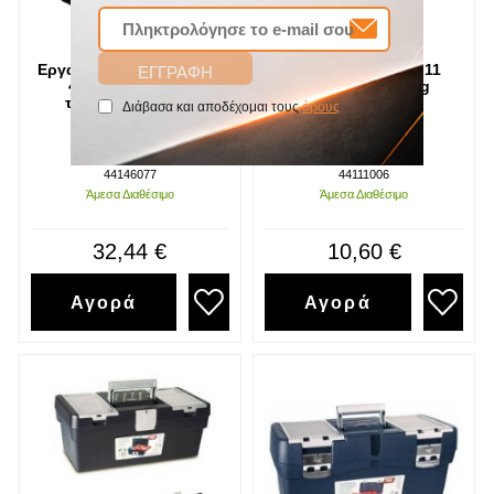
Εργαλειοθήκη μαύρη Νο
Εργαλειοθήκη Νο 11
46 με εσωτερική
356*192*159 Tayg
ταμπακιέρα Tayg
Διάβασα και αποδέχομαι τους
όρους
SKU
SKU
44146077
44111006
Άμεσα Διαθέσιμο
Άμεσα Διαθέσιμο
32,44 €
10,60 €
Αγορά
Αγορά