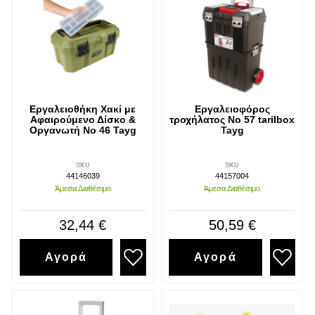
Εργαλειοθήκη Χακί με
Εργαλειοφόρος
Αφαιρούμενο Δίσκο &
τροχήλατος Νο 57 tarilbox
Οργανωτή Νο 46 Tayg
Tayg
SKU
SKU
44146039
44157004
Άμεσα Διαθέσιμο
Άμεσα Διαθέσιμο
32,44 €
50,59 €
Αγορά
Αγορά