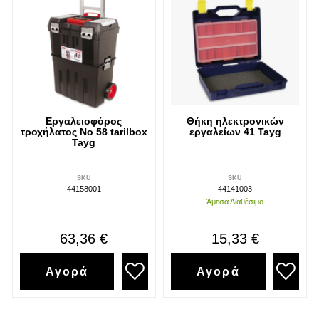
Εργαλειοφόρος
Θήκη ηλεκτρονικών
τροχήλατος Νο 58 tarilbox
εργαλείων 41 Tayg
Tayg
SKU
SKU
44158001
44141003
Άμεσα Διαθέσιμο
63,36 €
15,33 €
Αγορά
Αγορά