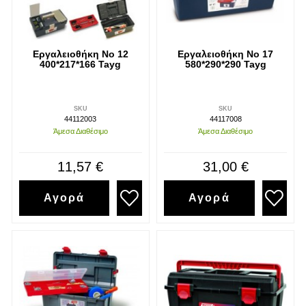
Εργαλειοθήκη Νο 12
Εργαλειοθήκη Νο 17
400*217*166 Tayg
580*290*290 Tayg
SKU
SKU
44112003
44117008
Άμεσα Διαθέσιμο
Άμεσα Διαθέσιμο
11,57 €
31,00 €
Αγορά
Αγορά