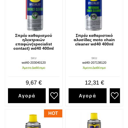
Σπρέυ καθαρισμού
Σπρέυ καθαριστικό
ηλεκτρικών
αλυσίδας moto chain
επαφών(specialist
cleaner wd40 400ml
contact) wd40 400ml
SKU
SKU
wd40-203040120
wd40-207138120
Άμεσα Διαθέσιμο
Άμεσα Διαθέσιμο
9,67 €
12,31 €
Αγορά
Αγορά
HOT