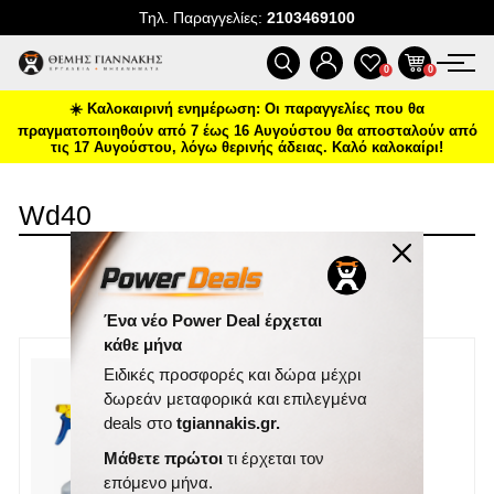
Τηλ. Παραγγελίες:
2103469100
ΠΡΟΪΌΝΤΑ
0
0
☀️ Καλοκαιρινή ενημέρωση: Οι παραγγελίες που θα
ΠΡΟΣΦΟΡΈΣ
πραγματοποιηθούν από 7 έως 16 Αυγούστου θα αποσταλούν από
τις 17 Αυγούστου, λόγω θερινής άδειας. Καλό καλοκαίρι!
ΝΈΕΣ ΑΦΊΞΕΙΣ
Wd40
ΕΠΙΚΟΙΝΩΝΊΑ
ΤΑΞΙΝΌΜΗΣΗ
ΝΈΑ & ΆΡΘΡΑ
ΕΜΦΆΝΙΣΗ
ΑΝΆ ΣΕΛΊΔΑ
Ένα νέο Power Deal έρχεται
κάθε μήνα
Ειδικές προσφορές και δώρα μέχρι
δωρεάν μεταφορικά και επιλεγμένα
deals στο
tgiannakis.gr.
Μάθετε πρώτοι
τι έρχεται τον
επόμενο μήνα.