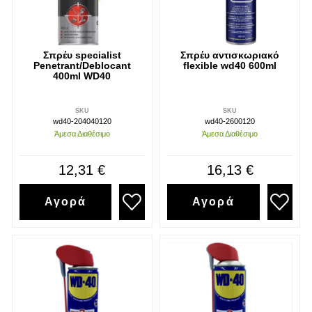
Σπρέυ specialist
Σπρέυ αντισκωριακό
Penetrant/Deblocant
flexible wd40 600ml
400ml WD40
SKU
SKU
wd40-204040120
wd40-2600120
Άμεσα Διαθέσιμο
Άμεσα Διαθέσιμο
12,31 €
16,13 €
Αγορά
Αγορά