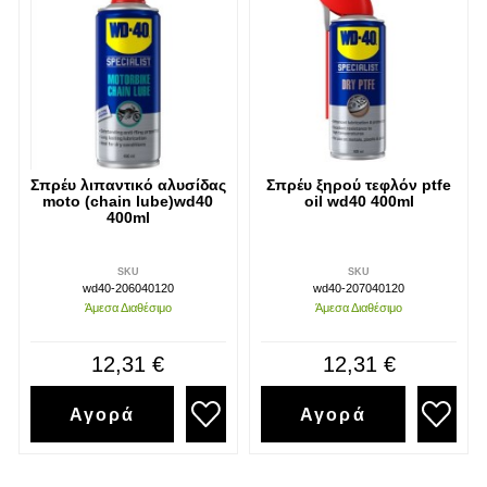
Σπρέυ λιπαντικό αλυσίδας
Σπρέυ ξηρού τεφλόν ptfe
moto (chain lube)wd40
oil wd40 400ml
400ml
SKU
SKU
wd40-206040120
wd40-207040120
Άμεσα Διαθέσιμο
Άμεσα Διαθέσιμο
12,31 €
12,31 €
Αγορά
Αγορά