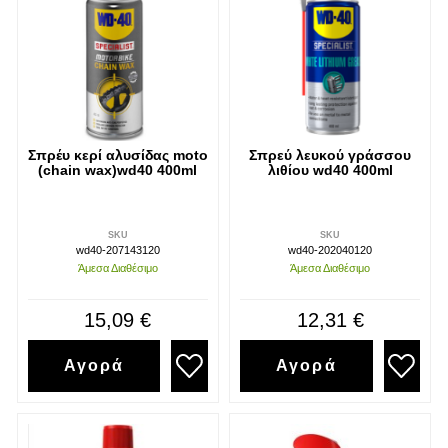
Σπρέυ κερί αλυσίδας moto
Σπρεύ λευκού γράσσου
(chain wax)wd40 400ml
λιθίου wd40 400ml
SKU
SKU
wd40-207143120
wd40-202040120
Άμεσα Διαθέσιμο
Άμεσα Διαθέσιμο
15,09 €
12,31 €
Αγορά
Αγορά