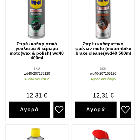
Σπρέυ καθαριστικό
Σπρέυ καθαριστικό
γυάλισμα & κέρωμα
φρένων moto (motornbike
moto(wax & polish) wd40
brake cleaner)wd40 500ml
400ml
SKU
SKU
wd40-207133120
wd40-207105120
Άμεσα Διαθέσιμο
Άμεσα Διαθέσιμο
12,31 €
12,31 €
Αγορά
Αγορά